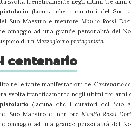
vità svolta freneticamente negli ultimi tre anni 
pistolario
(lacuna che i curatori del Suo a
e del Suo Maestro e mentore
Manlio Rossi
Dori
e omaggio ad una grande personalità del No
auspicio di un
Mezzogiorno protagonista
.
l centenario
to nelle tante manifestazioni del
Centenario
sc
vità svolta freneticamente negli ultimi tre anni 
pistolario
(lacuna che i curatori del Suo a
e del Suo Maestro e mentore
Manlio Rossi
Dori
e omaggio ad una grande personalità del No