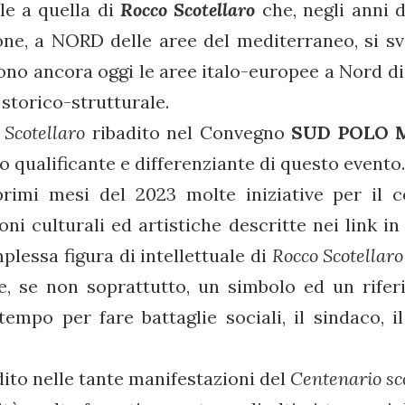
le a quella di
Rocco Scotellaro
che, negli anni d
one, a NORD delle aree del mediterraneo, si s
gono ancora oggi le aree italo-europee a Nord d
storico-strutturale.
i
Scotellaro
ribadito nel Convegno
SUD POLO M
o qualificante e differenziante di questo evento.
rimi mesi del 2023 molte iniziative per il 
oni culturali ed artistiche descritte nei
link in
lessa figura di intellettuale di
Rocco Scotellaro
he, se non soprattutto, un simbolo ed un rifer
 tempo per fare battaglie sociali, il sindaco, 
to nelle tante manifestazioni del
Centenario
sc