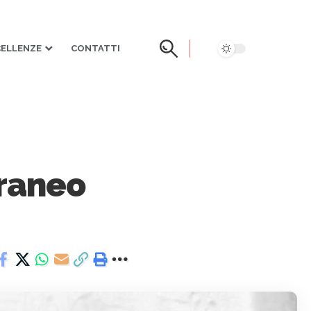
CELLENZE
CONTATTI
rraneo